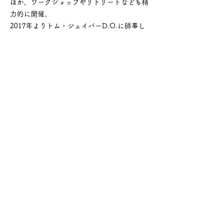
ほか、ワークショップやリトリートなども精
力的に開催。
2017年よりトム・シェイバーD.O.に師事し
バイオダイナミクスを学び、2025年にはコ
ンティニュアム教師会にてインストラクター
に認定。同年、ミュンヘンでのアドバンスト
トレーニングを修了し、アドバンストロルフ
ァーとなる。
身体に触れ、身体から学び続けること。
その探求は、今も現在進行形で続いていま
す。
合気道愛好家。
トレーニング歴
2025年
ERAロルフィング・アドバンストトレーニング 講師ペドロ・プラド、
フ
ランス・ハッタルノルド
2025年 コンティニュアム講師スーザン・ハーパー
2024年 バイオエナジェティックオステオパシー フェーズ8 講師ヤン・ペトラ
スD.O.
2024年 コンティニュアム 講師スーザン・ハーパー
2024年 ロルフィンメンタリングセッション 講師ウベア・ゴダール