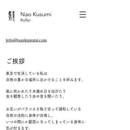
Nao Kusumi
Rolfer
​info@naokusumi.com
ご挨拶
東京で生活している私は
自然の豊かな場所に出かけることを好みます。
風に吹かれたり木漏れ日を浴びたり
虫を観察したり水の音を聞いたり。
お互いがバランスを取り合って調和している
自然の法則に身体が共鳴し、
いつの間にか窮屈になってしまっている身体に
気が付きます。