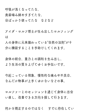
呼吸が浅くなってたな、
奥歯噛み締めすぎてたな、
目ばっかり使ってたな などなど
アイダ・ロルフ博士が生み出したロルフィング
は
人の身体に元来備わっている”自然の法則”が十
分に機能することを手助けしてくれます。
身体の統合、重力との調和を生み出し、
より生活の質を上げてゆくお手伝いです。
今起こっている現象、慢性的な痛みや不具合、
なんだか物事が上手くゆかないなどの事。
ロルファーとのセッションを通じて身体に出会
い直し、改善できる方向を探して行きます。
何かを矯正するのではなく すでに存在してい