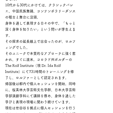
10代から30代にかけては、クラシックバレ
エ、中国民族舞踊、コンテンポラリーダンス
の稽古と舞台に没頭。
身体を通して表現する日々の中で、「もっと
深く身体を知りたい」という問いが芽生えま
す。
その探求の延長線上で出会ったのが、ロルフ
ィングでした。
そのユニークで本質的なアプローチに強く惹
かれ、すぐに渡米。コロラド州ボルダーの
The Rolf Institute（現 Dr. Ida Rolf
Institute）にて731時間のトレーニングを修
了し、ロルファーとして認定されます。
帰国後は都内で個人セッションを開始。同時
に、桜美林大学芸術文化学群、日本大学芸術
学部演劇学科にて講師を務め、身体を通した
学びと表現の現場に関わり続けています。
現在は世田谷を拠点に個人セッションを行う