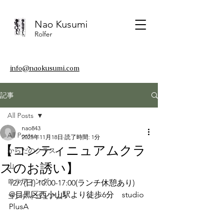
Nao Kusumi
Rolfer
​info@naokusumi.com
記事
All Posts
nao843
All Posts
2025年11月18日
読了時間: 1分
【コンティニュアムクラ
からだのクラス
スのお誘い】
山
ロルフィング
12/7(日) 10:00-17:00(ランチ休憩あり)
@目黒区西小山駅より徒歩6分　studio 
コンティニュアム
PlusA